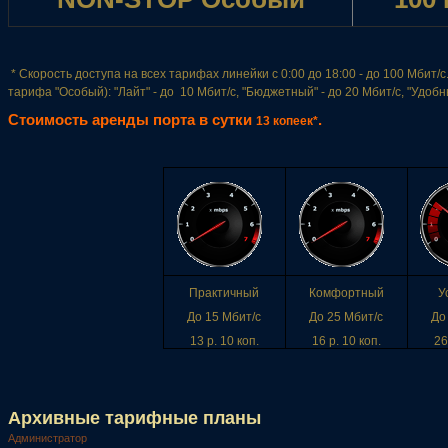
* Скорость доступа на всех тарифах линейки с 0:00 до 18:00 - до 100 Мбит/
тарифа "Особый): "Лайт" - до 10 Мбит/с, "Бюджетный" - до 20 Мбит/с, "Удобны
Стоимость аренды порта в сутки
.
13 копеек*
Практичный
Комфортный
У
До 15 Мбит/с
До 25 Мбит/с
До
13 р. 10 коп.
16 р. 10 коп.
26
Архивные тарифные планы
Администратор