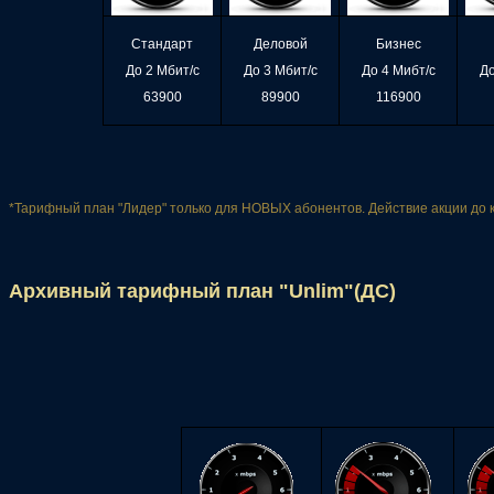
Стандарт
Деловой
Бизнес
До 2 Мбит/с
До 3 Мбит/с
До 4 Мибт/с
До
63900
89900
116900
*Тарифный план "Лидер" только для НОВЫХ абонентов. Действие акции до к
Архивный тарифный план "Unlim"(ДС)