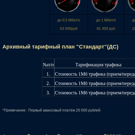
до 0,5 Мбит/с
до 1 Мбит/с
д
63 000руб
81 400 руб
1
Архивный тарифный план "Стандарт"(ДС)
№п/п
Тарификация трафика
1.
Стоимость 1Мб трафика (прием/переда
2.
Стоимость 1Мб трафика (прием/переда
3.
Стоимость 1Мб трафика (прием/переда
*Примечание : Первый авансовый платёж 20 000 рублей.