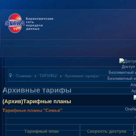
Доступ 
Безлимитный и
Главная
ТАРИФЫ
Архивные тарифы
Безлимитный и
Аб
Архивные тарифы
Ар
(Архив)Тарифные планы
OneNe
Тарифные планы "Семья"
Тарифный план
Скорость доступа
О